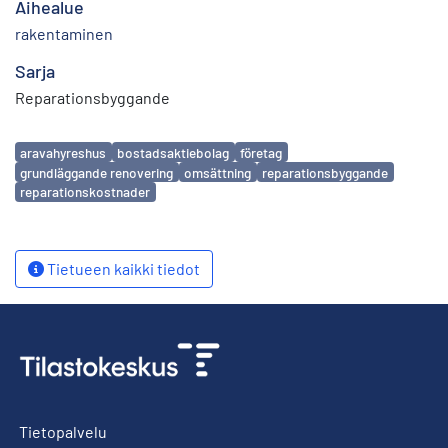
Aihealue
rakentaminen
Sarja
Reparationsbyggande
Avainsanat
aravahyreshus
bostadsaktiebolag
företag
grundläggande renovering
omsättning
reparationsbyggande
reparationskostnader
Tietueen kaikki tiedot
Tietopalvelu