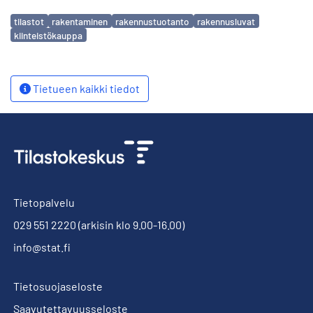
Avainsanat
tilastot
rakentaminen
rakennustuotanto
rakennusluvat
kiinteistökauppa
Tietueen kaikki tiedot
Tietopalvelu
029 551 2220
(arkisin klo 9.00-16.00)
info@stat.fi
Tietosuojaseloste
Saavutettavuusseloste