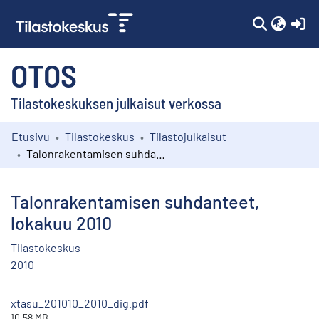
(c
OTOS
Tilastokeskuksen julkaisut verkossa
Etusivu
Tilastokeskus
Tilastojulkaisut
Kokoelmat
Talonrakentamisen suhdanteet, lokakuu 2010
Selaa
Talonrakentamisen suhdanteet,
lokakuu 2010
Tilastokeskus
2010
xtasu_201010_2010_dig.pdf
10.58 MB