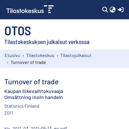
(c
OTOS
Tilastokeskuksen julkaisut verkossa
Etusivu
Tilastokeskus
Tilastojulkaisut
Kokoelmat
Turnover of trade
Selaa
Turnover of trade
Kaupan liikevaihtokuvaaja
Omsättning inom handeln
Statistics Finland
2011
klv_2011_03_2011-05-13_en.pdf