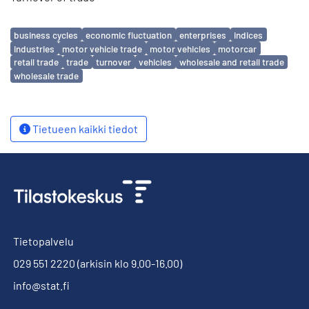
Avainsanat
business cycles
economic fluctuation
enterprises
indices
industries
motor vehicle trade
motor vehicles
motorcar
retail trade
trade
turnover
vehicles
wholesale and retail trade
wholesale trade
Tietueen kaikki tiedot
Tietopalvelu
029 551 2220
(arkisin klo 9.00-16.00)
info@stat.fi