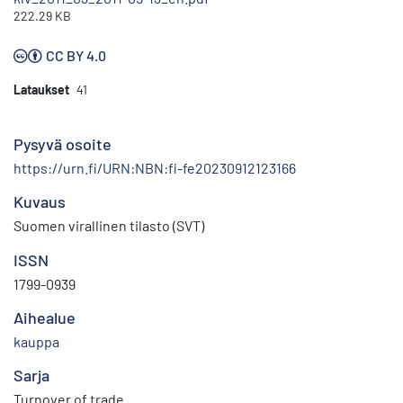
222.29 KB
CC BY 4.0
Lataukset
41
Pysyvä osoite
https://urn.fi/URN:NBN:fi-fe20230912123166
Kuvaus
Suomen virallinen tilasto (SVT)
ISSN
1799-0939
Aihealue
kauppa
Sarja
Turnover of trade