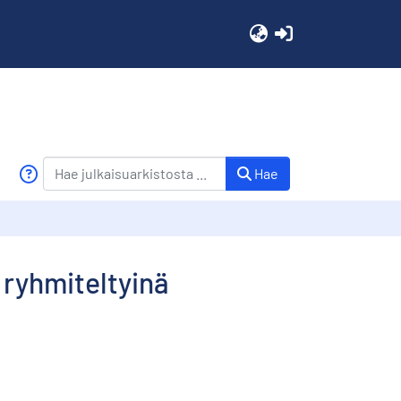
(current)
Hae
 ryhmiteltyinä