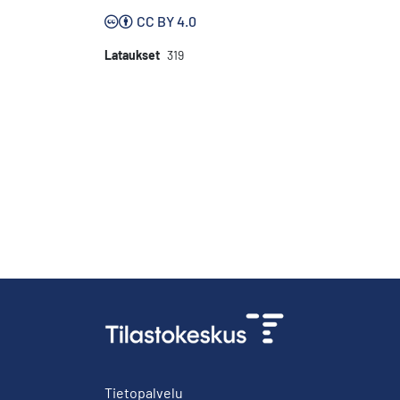
CC BY 4.0
Lataukset
319
Tietopalvelu