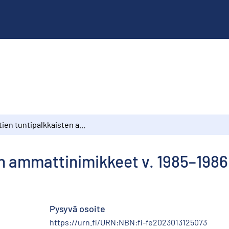
Kuntien tuntipalkkaisten ammattinimikkeet v. 1985–1986 ryhmiteltyinä
n ammattinimikkeet v. 1985–1986
Pysyvä osoite
https://urn.fi/URN:NBN:fi-fe2023013125073