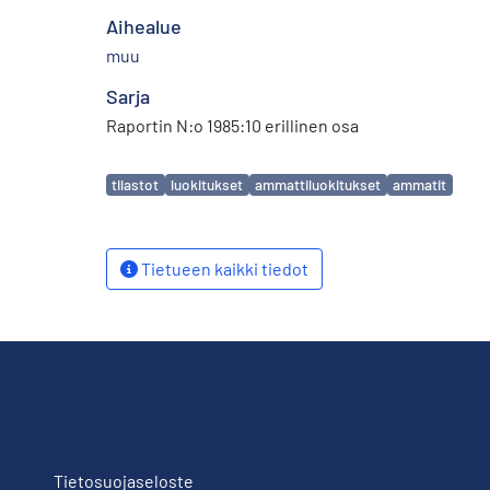
Aihealue
muu
Sarja
Raportin N:o 1985:10 erillinen osa
Avainsanat
tilastot
luokitukset
ammattiluokitukset
ammatit
Tietueen kaikki tiedot
Tietosuojaseloste