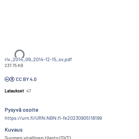
Ladataan...
rlv_2014_09_2014-12-15_sv.pdf
237.75 KB
CC BY 4.0
Lataukset
47
Pysyvä osoite
https://urn.fi/URN:NBN:fi-fe20230905118199
Kuvaus
Suomen virallinen tilasto (SVT)