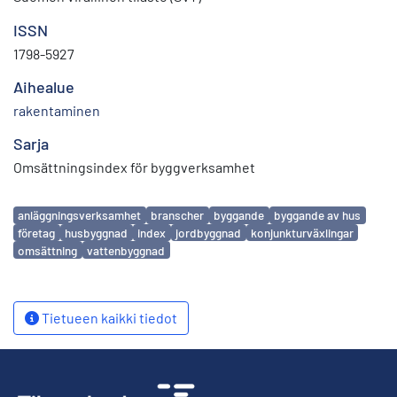
ISSN
1798-5927
Aihealue
rakentaminen
Sarja
Omsättningsindex för byggverksamhet
Avainsanat
anläggningsverksamhet
branscher
byggande
byggande av hus
företag
husbyggnad
index
jordbyggnad
konjunkturväxlingar
omsättning
vattenbyggnad
Tietueen kaikki tiedot