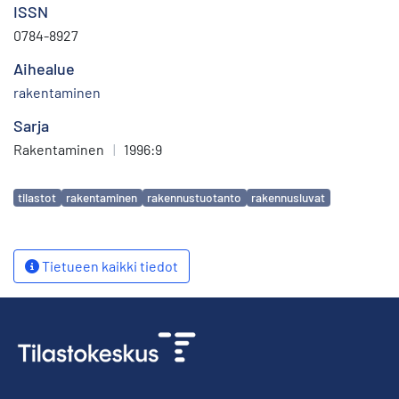
ISSN
0784-8927
Aihealue
rakentaminen
Sarja
Rakentaminen
|
1996:9
Avainsanat
tilastot
rakentaminen
rakennustuotanto
rakennusluvat
Tietueen kaikki tiedot