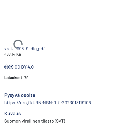
Ladataan...
xrak_1996_9_dig.pdf
468.14 KB
CC BY 4.0
Lataukset
79
Pysyvä osoite
https://urn.fi/URN:NBN:fi-fe2023013119108
Kuvaus
Suomen virallinen tilasto (SVT)