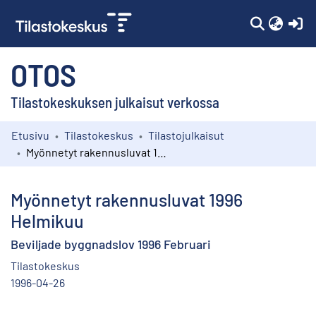
(c
OTOS
Tilastokeskuksen julkaisut verkossa
Etusivu
Tilastokeskus
Tilastojulkaisut
Kokoelmat
Myönnetyt rakennusluvat 1996 Helmikuu
Selaa
Myönnetyt rakennusluvat 1996
Helmikuu
Beviljade byggnadslov 1996 Februari
Tilastokeskus
1996-04-26