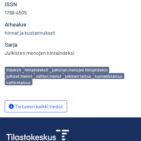
ISSN
1798-4505
Aihealue
hinnat ja kustannukset
Sarja
Julkisten menojen hintaindeksi
Avainsanat
indeksit
hintaindeksit
julkisten menojen hintaindeksi
julkiset menot
valtion menot
julkinen talous
kunnallistalous
valtiontalous
Tietueen kaikki tiedot