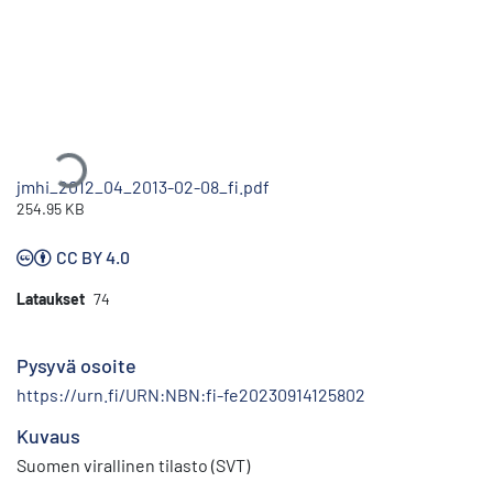
Ladataan...
jmhi_2012_04_2013-02-08_fi.pdf
254.95 KB
CC BY 4.0
Lataukset
74
Pysyvä osoite
https://urn.fi/URN:NBN:fi-fe20230914125802
Kuvaus
Suomen virallinen tilasto (SVT)