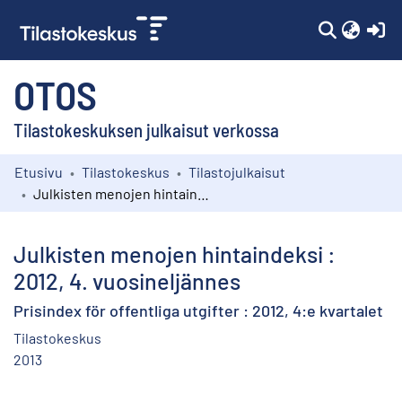
(c
OTOS
Tilastokeskuksen julkaisut verkossa
Etusivu
Tilastokeskus
Tilastojulkaisut
Kokoelmat
Julkisten menojen hintaindeksi : 2012, 4. vuosineljännes
Selaa
Julkisten menojen hintaindeksi :
2012, 4. vuosineljännes
Prisindex för offentliga utgifter : 2012, 4:e kvartalet
Tilastokeskus
2013