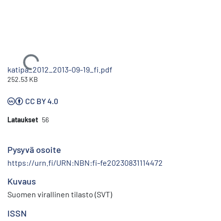
Ladataan...
katipa_2012_2013-09-19_fi.pdf
252.53 KB
CC BY 4.0
Lataukset
56
Pysyvä osoite
https://urn.fi/URN:NBN:fi-fe20230831114472
Kuvaus
Suomen virallinen tilasto (SVT)
ISSN