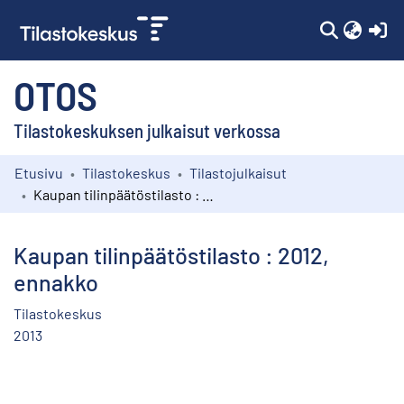
(c
OTOS
Tilastokeskuksen julkaisut verkossa
Etusivu
Tilastokeskus
Tilastojulkaisut
Kokoelmat
Kaupan tilinpäätöstilasto : 2012, ennakko
Selaa
Kaupan tilinpäätöstilasto : 2012,
ennakko
Tilastokeskus
2013