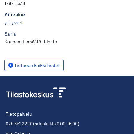
1797-5336
Aihealue
yritykset
Sarja
Kaupan tilinpäätöstilasto
Tietueen kaikki tiedot
Tietopalvelu
029 551 2220
(arkisin klo 9.00-16.00)
info@stat.fi