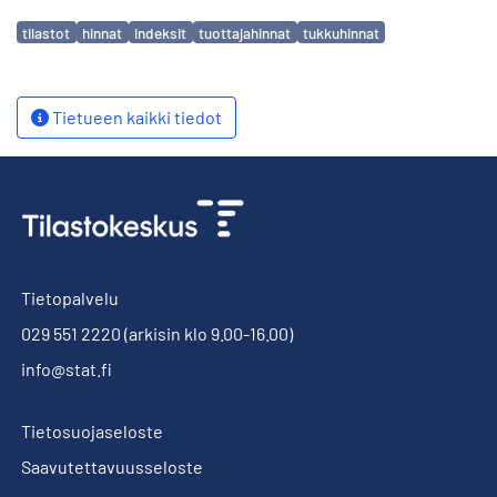
Avainsanat
tilastot
hinnat
indeksit
tuottajahinnat
tukkuhinnat
Tietueen kaikki tiedot
Tietopalvelu
029 551 2220
(arkisin klo 9.00-16.00)
info@stat.fi
Tietosuojaseloste
Saavutettavuusseloste