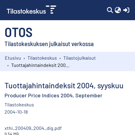
(c
OTOS
Tilastokeskuksen julkaisut verkossa
Etusivu
Tilastokeskus
Tilastojulkaisut
Kokoelmat
Tuottajahintaindeksit 2004, syyskuu
Selaa
Tuottajahintaindeksit 2004, syyskuu
Producer Price Indices 2004, September
Tilastokeskus
2004-10-18
xthi_200409_2004_dig.pdf
9.54 MB