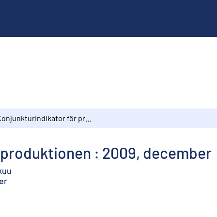
Konjunkturindikator för produktionen : 2009, december
r produktionen : 2009, december
kuu
er