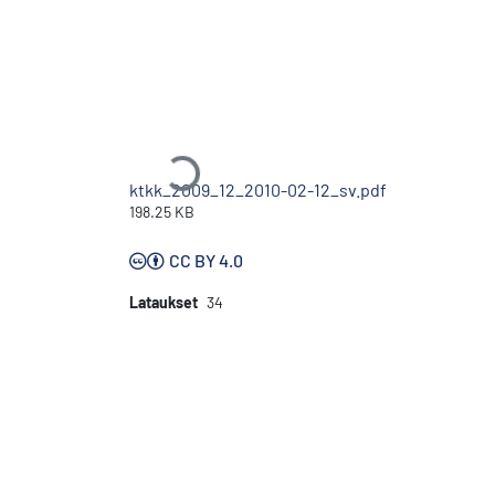
Ladataan...
ktkk_2009_12_2010-02-12_sv.pdf
198.25 KB
CC BY 4.0
Lataukset
34