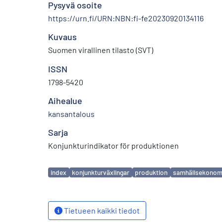
Pysyvä osoite
https://urn.fi/URN:NBN:fi-fe20230920134116
Kuvaus
Suomen virallinen tilasto (SVT)
ISSN
1798-5420
Aihealue
kansantalous
Sarja
Konjunkturindikator för produktionen
Avainsanat
index
konjunkturväxlingar
produktion
samhällsekonom
Tietueen kaikki tiedot