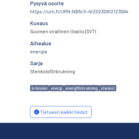
Pysyvä osoite
https://urn.fi/URN:NBN:fi-fe20230912123594
Kuvaus
Suomen virallinen tilasto (SVT)
Aihealue
energia
Sarja
Stenkolsförbrukning
Avainsanat
bränslen
energi
energiförbrukning
stenkol
Tietueen kaikki tiedot