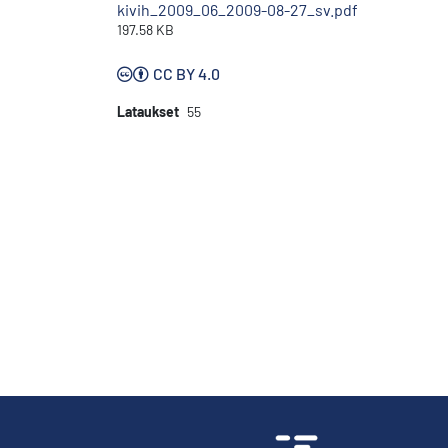
kivih_2009_06_2009-08-27_sv.pdf
197.58 KB
CC BY 4.0
Lataukset
55