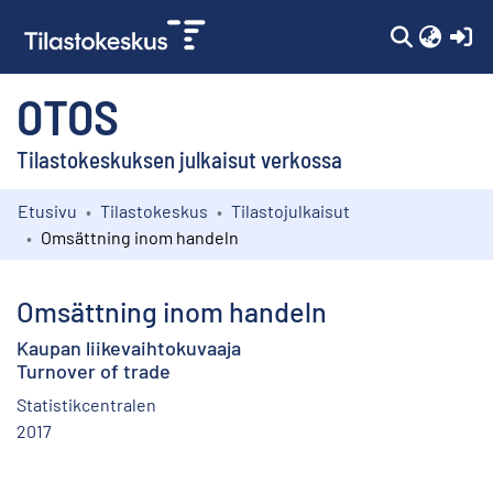
(c
OTOS
Tilastokeskuksen julkaisut verkossa
Etusivu
Tilastokeskus
Tilastojulkaisut
Kokoelmat
Omsättning inom handeln
Selaa
Omsättning inom handeln
Kaupan liikevaihtokuvaaja
Turnover of trade
Statistikcentralen
2017