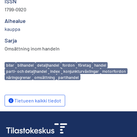
ISSN
1799-0920
Aihealue
kauppa
Sarja
Omsättning inom handeln
Avainsanat
bilar
bilhandel
detaljhandel
fordon
företag
handel
parti- och detaljhandel
index
konjunkturväxlingar
motorfordon
näringsgrenar
omsättning
partihandel
Tietueen kaikki tiedot