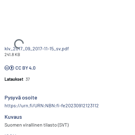
Ladataan...
klv_2017_09_2017-11-15_sv.pdf
241.8 KB
CC BY 4.0
Lataukset
37
Pysyvä osoite
https://urn.fi/URN:NBN:fi-fe20230912123112
Kuvaus
Suomen virallinen tilasto (SVT)