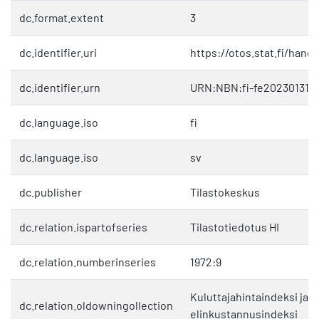
dc.format.extent
3
dc.identifier.uri
https://otos.stat.fi/hand
dc.identifier.urn
URN:NBN:fi-fe202301311
dc.language.iso
fi
dc.language.iso
sv
dc.publisher
Tilastokeskus
dc.relation.ispartofseries
Tilastotiedotus HI
dc.relation.numberinseries
1972:9
Kuluttajahintaindeksi ja
dc.relation.oldowningollection
elinkustannusindeksi