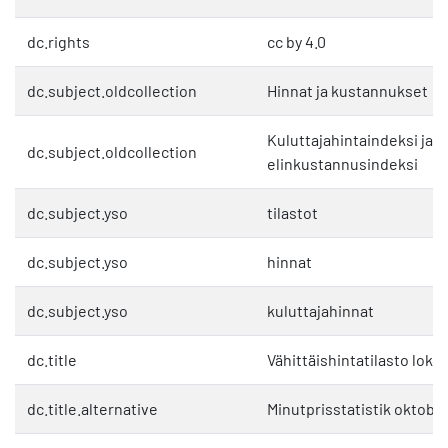
dc.rights
cc by 4.0
dc.subject.oldcollection
Hinnat ja kustannukset
Kuluttajahintaindeksi ja
dc.subject.oldcollection
elinkustannusindeksi
dc.subject.yso
tilastot
dc.subject.yso
hinnat
dc.subject.yso
kuluttajahinnat
dc.title
Vähittäishintatilasto loka
dc.title.alternative
Minutprisstatistik oktob