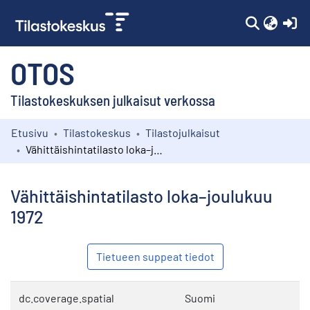
(c
OTOS
Tilastokeskuksen julkaisut verkossa
Etusivu
Tilastokeskus
Tilastojulkaisut
Kokoelmat
Vähittäishintatilasto loka–joulukuu 1972
Selaa
Vähittäishintatilasto loka–joulukuu
1972
Tietueen suppeat tiedot
dc.coverage.spatial
Suomi