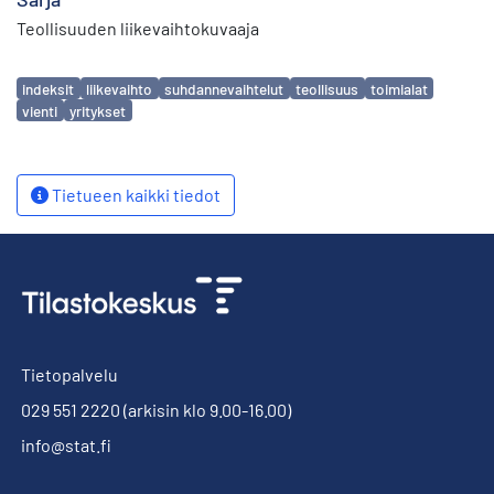
Teollisuuden liikevaihtokuvaaja
Avainsanat
indeksit
liikevaihto
suhdannevaihtelut
teollisuus
toimialat
vienti
yritykset
Tietueen kaikki tiedot
Tietopalvelu
029 551 2220
(arkisin klo 9.00-16.00)
info@stat.fi