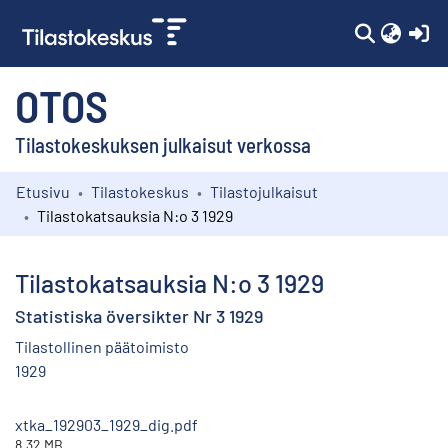
(c
OTOS
Tilastokeskuksen julkaisut verkossa
Etusivu
Tilastokeskus
Tilastojulkaisut
Kokoelmat
Tilastokatsauksia N:o 3 1929
Selaa
Tilastokatsauksia N:o 3 1929
Statistiska översikter Nr 3 1929
Tilastollinen päätoimisto
1929
xtka_192903_1929_dig.pdf
8.32 MB