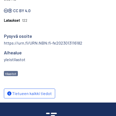
CC BY 4.0
Lataukset
122
Pysyvä osoite
https://urn.fi/URN:NBN:fi-fe2023013116182
Aihealue
yleistilastot
Avainsanat
tilastot
Tietueen kaikki tiedot