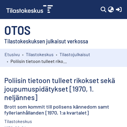
(c
OTOS
Tilastokeskuksen julkaisut verkossa
Etusivu
Tilastokeskus
Tilastojulkaisut
Kokoelmat
Poliisin tietoon tulleet rikokset sekä joupumuspidätykset [1970, 1. neljännes]
Selaa
Poliisin tietoon tulleet rikokset sekä
joupumuspidätykset [1970, 1.
neljännes]
Brott som kommit till polisens kännedom samt
fyllerianhållanden [1970, 1:a kvartalet]
Tilastokeskus