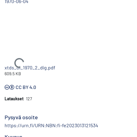
1970-06-04
Ladataan...
xtds_oi_1970_2_dig.pdf
609.5 KB
CC BY 4.0
Lataukset
127
Pysyvä osoite
https://urn.fi/URN:NBN:fi-fe2023013121534
Kuvaus