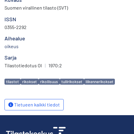
Suomen virallinen tilasto (SVT)
ISSN
0355-2292
Aihealue
oikeus
Sarja
Tilastotiedotus OI
|
1970:2
Avainsanat
tilastot
rikokset
rikollisuus
tullirikokset
liikennerikokset
Tietueen kaikki tiedot