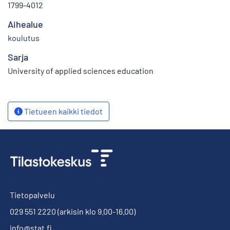
1799-4012
Aihealue
koulutus
Sarja
University of applied sciences education
Tietueen kaikki tiedot
Tietopalvelu
029 551 2220
(arkisin klo 9.00-16.00)
info@stat.fi