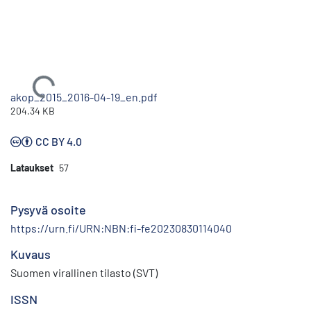
Ladataan...
akop_2015_2016-04-19_en.pdf
204.34 KB
CC BY 4.0
Lataukset
57
Pysyvä osoite
https://urn.fi/URN:NBN:fi-fe20230830114040
Kuvaus
Suomen virallinen tilasto (SVT)
ISSN