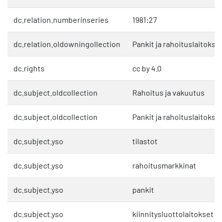
dc.relation.numberinseries
1981:27
dc.relation.oldowningollection
Pankit ja rahoituslaitokse
dc.rights
cc by 4.0
dc.subject.oldcollection
Rahoitus ja vakuutus
dc.subject.oldcollection
Pankit ja rahoituslaitokse
dc.subject.yso
tilastot
dc.subject.yso
rahoitusmarkkinat
dc.subject.yso
pankit
dc.subject.yso
kiinnitysluottolaitokset