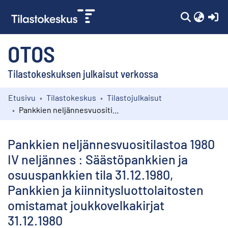
(c
OTOS
Tilastokeskuksen julkaisut verkossa
Etusivu
Tilastokeskus
Tilastojulkaisut
Kokoelmat
Pankkien neljännesvuositilastoa 1980 IV neljännes : Säästöpankkien ja osuuspankkien tila 31.12.1980, Pankkien ja kiinnitysluottolaitosten omistamat joukkovelkakirjat 31.12.1980
Selaa
Pankkien neljännesvuositilastoa 1980
IV neljännes : Säästöpankkien ja
osuuspankkien tila 31.12.1980,
Pankkien ja kiinnitysluottolaitosten
omistamat joukkovelkakirjat
31.12.1980