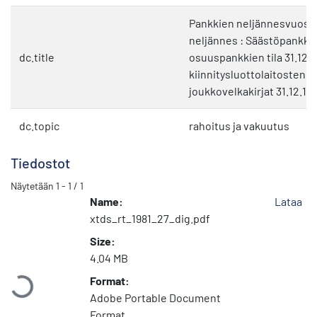
Pankkien neljännesvuositi
neljännes : Säästöpankkie
dc.title
osuuspankkien tila 31.12.1
kiinnitysluottolaitosten 
joukkovelkakirjat 31.12.19
dc.topic
rahoitus ja vakuutus
Tiedostot
Näytetään
1 - 1 / 1
Name:
Lataa
xtds_rt_1981_27_dig.pdf
Size:
Ladataan...
4.04 MB
Format:
Adobe Portable Document
Format