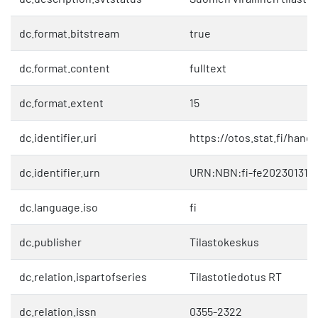
dc.format.bitstream
true
dc.format.content
fulltext
dc.format.extent
15
dc.identifier.uri
https://otos.stat.fi/hand
dc.identifier.urn
URN:NBN:fi-fe202301319
dc.language.iso
fi
dc.publisher
Tilastokeskus
dc.relation.ispartofseries
Tilastotiedotus RT
dc.relation.issn
0355-2322