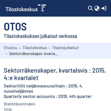
(c
OTOS
Tilastokeskuksen julkaisut verkossa
Etusivu
Tilastokeskus
Tilastojulkaisut
Kokoelmat
Sektorräkenskaper, kvartalsvis : 2015, 4:e kvartalet
Selaa
Sektorräkenskaper, kvartalsvis : 2015,
4:e kvartalet
Sektoritilit neljännesvuosittain : 2015, 4.
vuosineljännes
Quarterly sector accounts : 2015, 4th quarter
Statistikcentralen
2016