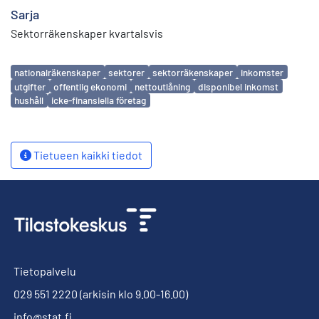
Sarja
Sektorräkenskaper kvartalsvis
Avainsanat
nationalräkenskaper
sektorer
sektorräkenskaper
inkomster
utgifter
offentlig ekonomi
nettoutlåning
disponibel inkomst
hushåll
icke-finansiella företag
Tietueen kaikki tiedot
Tietopalvelu
029 551 2220
(arkisin klo 9.00-16.00)
info@stat.fi