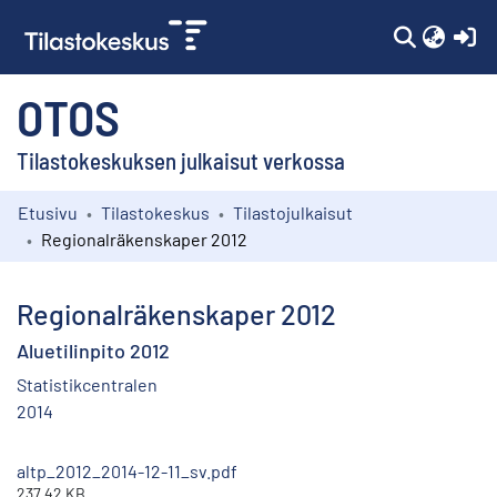
(c
OTOS
Tilastokeskuksen julkaisut verkossa
Etusivu
Tilastokeskus
Tilastojulkaisut
Kokoelmat
Regionalräkenskaper 2012
Selaa
Regionalräkenskaper 2012
Aluetilinpito 2012
Statistikcentralen
2014
altp_2012_2014-12-11_sv.pdf
237.42 KB