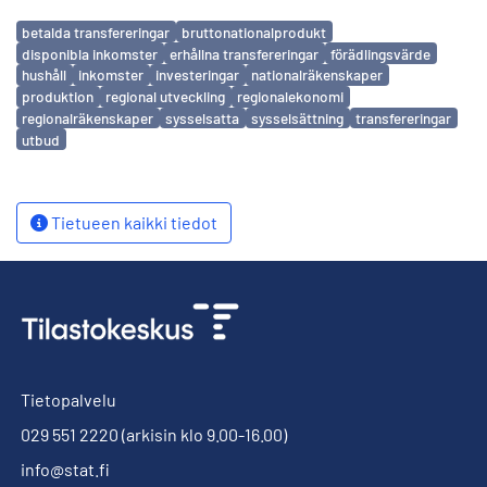
Avainsanat
betalda transfereringar
bruttonationalprodukt
disponibla inkomster
erhållna transfereringar
förädlingsvärde
hushåll
inkomster
investeringar
nationalräkenskaper
produktion
regional utveckling
regionalekonomi
regionalräkenskaper
sysselsatta
sysselsättning
transfereringar
utbud
Tietueen kaikki tiedot
Tietopalvelu
029 551 2220
(arkisin klo 9.00-16.00)
info@stat.fi