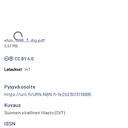
Ladataan...
xhin_1996_3_dig.pdf
5.57 MB
CC BY 4.0
Lataukset
147
Pysyvä osoite
https://urn.fi/URN:NBN:fi-fe2023013119995
Kuvaus
Suomen virallinen tilasto (SVT)
ISSN