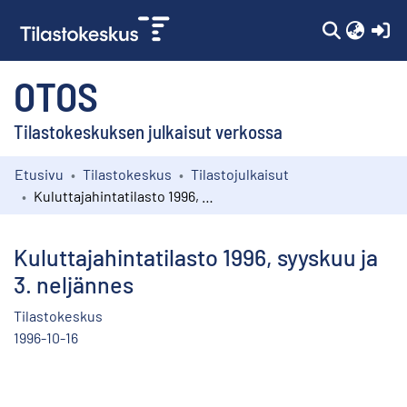
(c
OTOS
Tilastokeskuksen julkaisut verkossa
Etusivu
Tilastokeskus
Tilastojulkaisut
Kokoelmat
Kuluttajahintatilasto 1996, syyskuu ja 3. neljännes
Selaa
Kuluttajahintatilasto 1996, syyskuu ja
3. neljännes
Tilastokeskus
1996-10-16