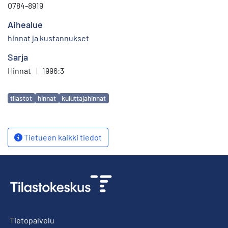
0784-8919
Aihealue
hinnat ja kustannukset
Sarja
Hinnat
|
1996:3
Avainsanat
tilastot
hinnat
kuluttajahinnat
Tietueen kaikki tiedot
Tietopalvelu