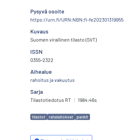
Pysyvä osoite
https://urn.fi/URN:NBN:fi-fe202301319955
Kuvaus
Suomen virallinen tilasto (SVT)
ISSN
0355-2322
Aihealue
rahoitus ja vakuutus
Sarja
Tilastotiedotus RT
|
1984:46s
Avainsanat
tilastot
rahalaitokset
pankit