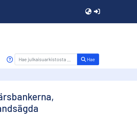
(current)
Hae
färsbankerna,
landsägda