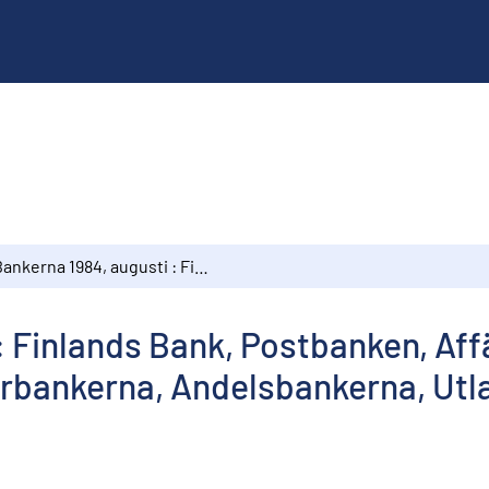
Bankerna 1984, augusti : Finlands Bank, Postbanken, Affärsbankerna, Hypoteksbankerna, Sparbankerna, Andelsbankerna, Utlandsägda penninginrättningar
: Finlands Bank, Postbanken, Af
rbankerna, Andelsbankerna, Ut