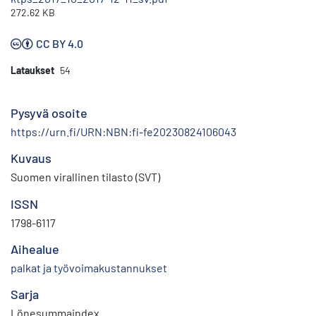
272.62 KB
CC BY 4.0
Lataukset
54
Pysyvä osoite
https://urn.fi/URN:NBN:fi-fe20230824106043
Kuvaus
Suomen virallinen tilasto (SVT)
ISSN
1798-6117
Aihealue
palkat ja työvoimakustannukset
Sarja
Lönesummaindex