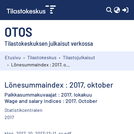
(c
OTOS
Tilastokeskuksen julkaisut verkossa
Etusivu
Tilastokeskus
Tilastojulkaisut
Kokoelmat
Lönesummaindex : 2017, oktober
Selaa
Lönesummaindex : 2017, oktober
Palkkasummakuvaajat : 2017, lokakuu
Wage and salary indices : 2017, October
Statistikcentralen
2017
ktps_2017_10_2017-12-11_sv.pdf