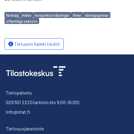
Avainsanat
företag
index
konjunkturväxlingar
löner
näringsgrenar
offentliga sektorn
Tietueen kaikki tiedot
Tietopalvelu
029 551 2220
(arkisin klo 9.00-16.00)
info@stat.fi
Tietosuojaseloste