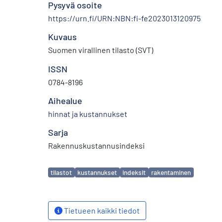
Pysyvä osoite
https://urn.fi/URN:NBN:fi-fe2023013120975
Kuvaus
Suomen virallinen tilasto (SVT)
ISSN
0784-8196
Aihealue
hinnat ja kustannukset
Sarja
Rakennuskustannusindeksi
Avainsanat
tilastot
kustannukset
indeksit
rakentaminen
Tietueen kaikki tiedot