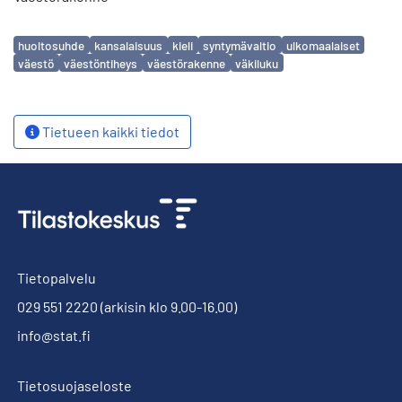
Avainsanat
huoltosuhde
kansalaisuus
kieli
syntymävaltio
ulkomaalaiset
väestö
väestöntiheys
väestörakenne
väkiluku
Tietueen kaikki tiedot
Tietopalvelu
029 551 2220
(arkisin klo 9.00-16.00)
info@stat.fi
Tietosuojaseloste