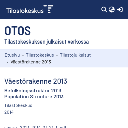
(c
OTOS
Tilastokeskuksen julkaisut verkossa
Etusivu
Tilastokeskus
Tilastojulkaisut
Kokoelmat
Väestörakenne 2013
Selaa
Väestörakenne 2013
Befolkningsstruktur 2013
Population Structure 2013
Tilastokeskus
2014
vaerak_2013_2014-03-21_fi.pdf