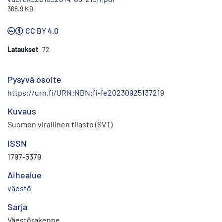
368.9 KB
CC BY 4.0
Lataukset
72
Pysyvä osoite
https://urn.fi/URN:NBN:fi-fe20230925137219
Kuvaus
Suomen virallinen tilasto (SVT)
ISSN
1797-5379
Aihealue
väestö
Sarja
Väestörakenne