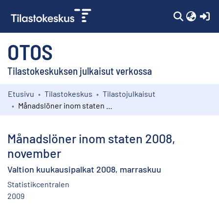
(c
OTOS
Tilastokeskuksen julkaisut verkossa
Etusivu
Tilastokeskus
Tilastojulkaisut
Kokoelmat
Månadslöner inom staten 2008, november
Selaa
Månadslöner inom staten 2008,
november
Valtion kuukausipalkat 2008, marraskuu
Statistikcentralen
2009