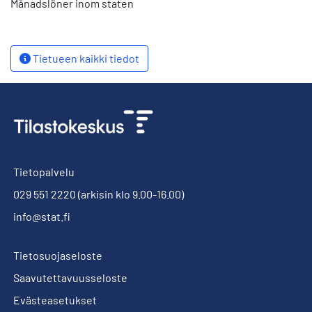
Månadslöner inom staten
Tietueen kaikki tiedot
Tietopalvelu
029 551 2220
(arkisin klo 9.00-16.00)
info@stat.fi
Tietosuojaseloste
Saavutettavuusseloste
Evästeasetukset