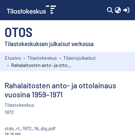
(c
OTOS
Tilastokeskuksen julkaisut verkossa
Etusivu
Tilastokeskus
Tilastojulkaisut
Kokoelmat
Rahalaitosten anto- ja ottolainaus vuosina 1959–1971
Selaa
Rahalaitosten anto- ja ottolainaus
vuosina 1959–1971
Tilastokeskus
1972
xtds_rt_1972_18_dig.pdf
38.76 MB