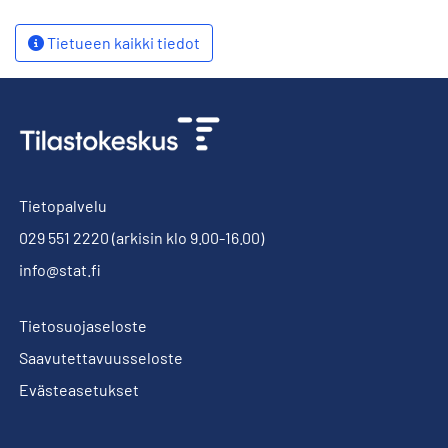
Tietueen kaikki tiedot
Tietopalvelu
029 551 2220
(arkisin klo 9.00-16.00)
info@stat.fi
Tietosuojaseloste
Saavutettavuusseloste
Evästeasetukset