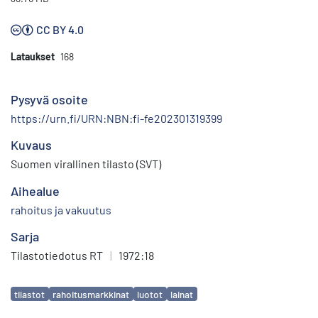
CC BY 4.0
Lataukset
168
Pysyvä osoite
https://urn.fi/URN:NBN:fi-fe202301319399
Kuvaus
Suomen virallinen tilasto (SVT)
Aihealue
rahoitus ja vakuutus
Sarja
Tilastotiedotus RT
|
1972:18
Avainsanat
tilastot
rahoitusmarkkinat
luotot
lainat