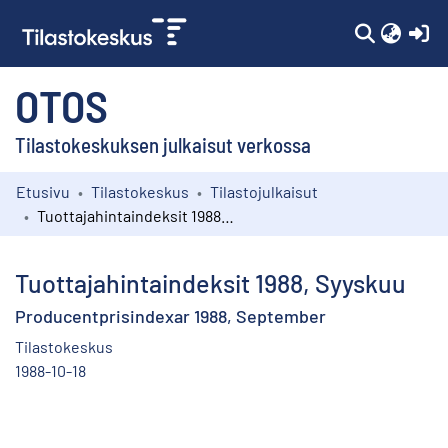
(c
OTOS
Tilastokeskuksen julkaisut verkossa
Etusivu
Tilastokeskus
Tilastojulkaisut
Kokoelmat
Tuottajahintaindeksit 1988, Syyskuu
Selaa
Tuottajahintaindeksit 1988, Syyskuu
Producentprisindexar 1988, September
Tilastokeskus
1988-10-18