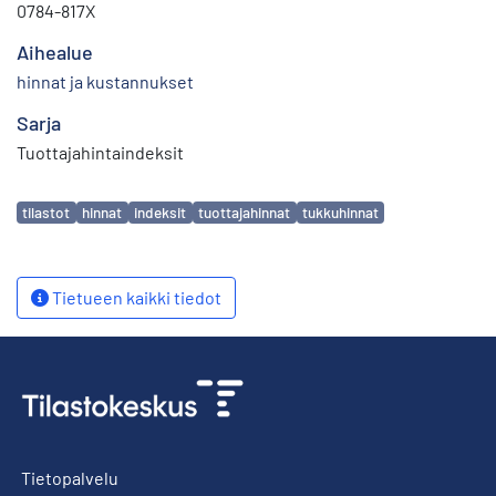
0784-817X
Aihealue
hinnat ja kustannukset
Sarja
Tuottajahintaindeksit
Avainsanat
tilastot
hinnat
indeksit
tuottajahinnat
tukkuhinnat
Tietueen kaikki tiedot
Tietopalvelu