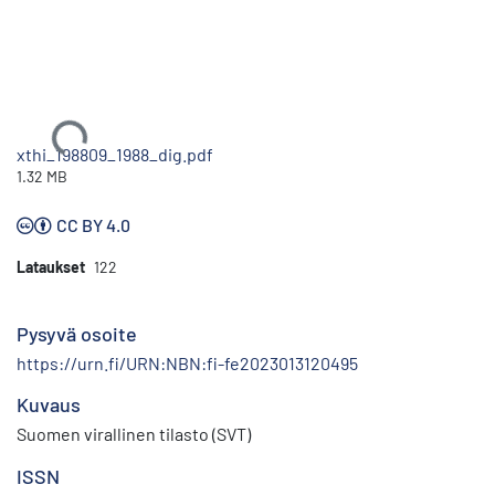
Ladataan...
xthi_198809_1988_dig.pdf
1.32 MB
CC BY 4.0
Lataukset
122
Pysyvä osoite
https://urn.fi/URN:NBN:fi-fe2023013120495
Kuvaus
Suomen virallinen tilasto (SVT)
ISSN