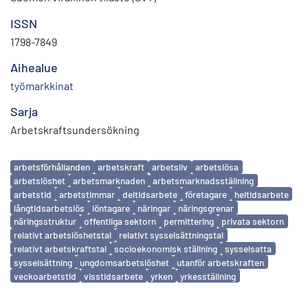
ISSN
1798-7849
Aihealue
työmarkkinat
Sarja
Arbetskraftsundersökning
Avainsanat
arbetsförhållanden
arbetskraft
arbetsliv
arbetslösa
arbetslöshet
arbetsmarknaden
arbetsmarknadsställning
arbetstid
arbetstimmar
deltidsarbete
företagare
heltidsarbete
långtidsarbetslös
löntagare
näringar
näringsgrenar
näringsstruktur
offentliga sektorn
permittering
privata sektorn
relativt arbetslöshetstal
relativt sysselsättningstal
relativt arbetskraftstal
socioekonomisk ställning
sysselsatta
sysselsättning
ungdomsarbetslöshet
utanför arbetskraften
veckoarbetstid
visstidsarbete
yrken
yrkesställning