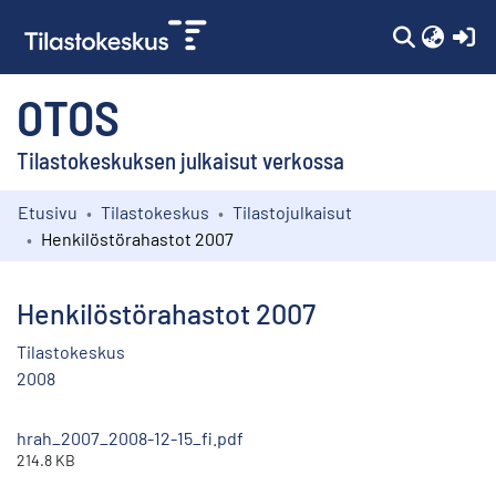
(c
OTOS
Tilastokeskuksen julkaisut verkossa
Etusivu
Tilastokeskus
Tilastojulkaisut
Kokoelmat
Henkilöstörahastot 2007
Selaa
Henkilöstörahastot 2007
Tilastokeskus
2008
hrah_2007_2008-12-15_fi.pdf
214.8 KB