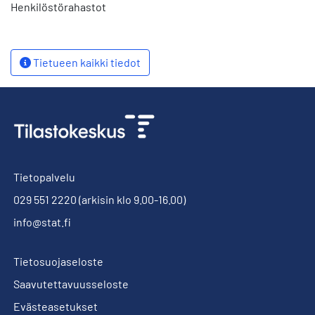
Henkilöstörahastot
Tietueen kaikki tiedot
Tietopalvelu
029 551 2220
(arkisin klo 9.00-16.00)
info@stat.fi
Tietosuojaseloste
Saavutettavuusseloste
Evästeasetukset