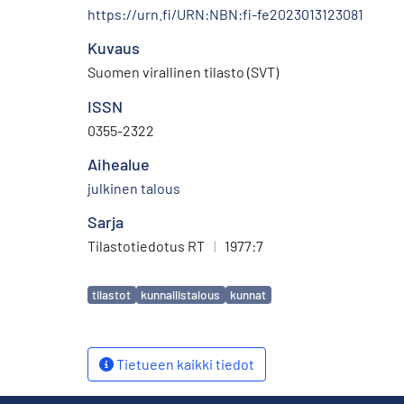
https://urn.fi/URN:NBN:fi-fe2023013123081
Kuvaus
Suomen virallinen tilasto (SVT)
ISSN
0355-2322
Aihealue
julkinen talous
Sarja
Tilastotiedotus RT
|
1977:7
Avainsanat
tilastot
kunnallistalous
kunnat
Tietueen kaikki tiedot