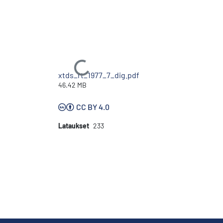
Ladataan...
xtds_rt_1977_7_dig.pdf
46.42 MB
CC BY 4.0
Lataukset
233