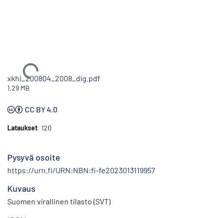
Ladataan...
xkhi_200804_2008_dig.pdf
1.29 MB
CC BY 4.0
Lataukset
120
Pysyvä osoite
https://urn.fi/URN:NBN:fi-fe2023013119957
Kuvaus
Suomen virallinen tilasto (SVT)