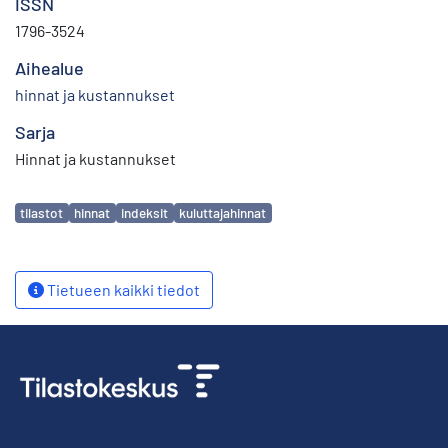
ISSN
1796-3524
Aihealue
hinnat ja kustannukset
Sarja
Hinnat ja kustannukset
Avainsanat
tilastot
hinnat
indeksit
kuluttajahinnat
Tietueen kaikki tiedot