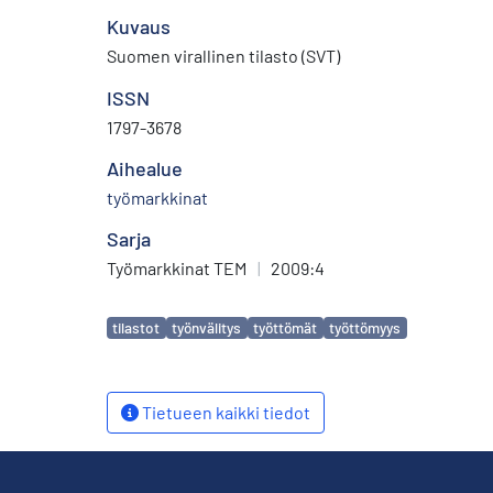
Kuvaus
Suomen virallinen tilasto (SVT)
ISSN
1797-3678
Aihealue
työmarkkinat
Sarja
Työmarkkinat TEM
|
2009:4
Avainsanat
tilastot
työnvälitys
työttömät
työttömyys
Tietueen kaikki tiedot