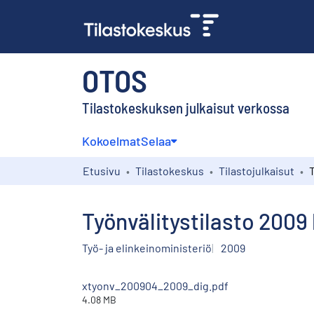
OTOS
Tilastokeskuksen julkaisut verkossa
Kokoelmat
Selaa
Etusivu
Tilastokeskus
Tilastojulkaisut
Työnvälitystilasto 2009
Työ- ja elinkeinoministeriö
2009
xtyonv_200904_2009_dig.pdf
4.08 MB