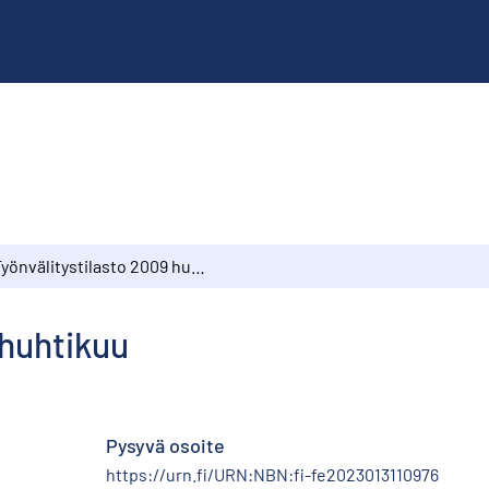
Työnvälitystilasto 2009 huhtikuu
 huhtikuu
Pysyvä osoite
https://urn.fi/URN:NBN:fi-fe2023013110976