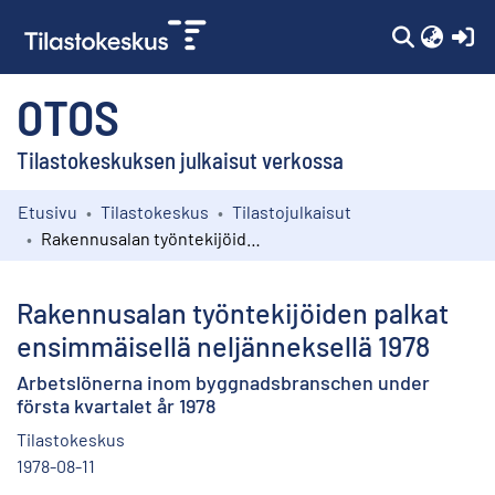
(c
OTOS
Tilastokeskuksen julkaisut verkossa
Etusivu
Tilastokeskus
Tilastojulkaisut
Kokoelmat
Rakennusalan työntekijöiden palkat ensimmäisellä neljänneksellä 1978
Selaa
Rakennusalan työntekijöiden palkat
ensimmäisellä neljänneksellä 1978
Arbetslönerna inom byggnadsbranschen under
första kvartalet år 1978
Tilastokeskus
1978-08-11