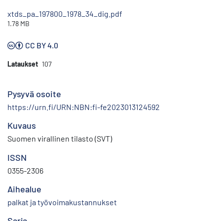
xtds_pa_197800_1978_34_dig.pdf
1.78 MB
CC BY 4.0
Lataukset
107
Pysyvä osoite
https://urn.fi/URN:NBN:fi-fe2023013124592
Kuvaus
Suomen virallinen tilasto (SVT)
ISSN
0355-2306
Aihealue
palkat ja työvoimakustannukset
Sarja