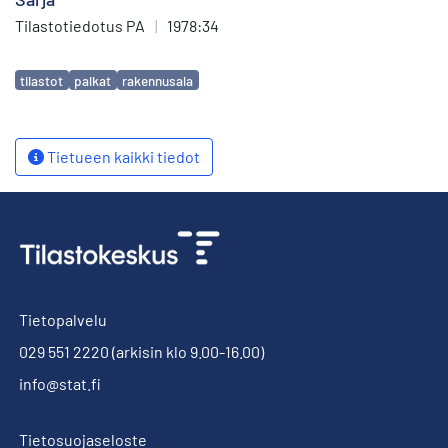
Tilastotiedotus PA
|
1978:34
Avainsanat
tilastot
palkat
rakennusala
Tietueen kaikki tiedot
Tietopalvelu
029 551 2220
(arkisin klo 9.00-16.00)
info@stat.fi
Tietosuojaseloste