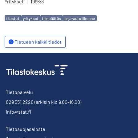
Yritykset
|
1996:8
Avainsanat
tilastot
yritykset
tilinpäätös
linja-autoliikenne
Tietueen kaikki tiedot
Tietopalvelu
029 551 2220
(arkisin klo 9.00-16.00)
info@stat.fi
Tietosuojaseloste