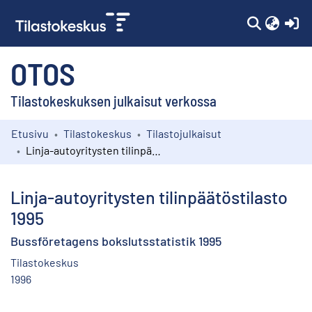
(c
OTOS
Tilastokeskuksen julkaisut verkossa
Etusivu
Tilastokeskus
Tilastojulkaisut
Kokoelmat
Linja-autoyritysten tilinpäätöstilasto 1995
Selaa
Linja-autoyritysten tilinpäätöstilasto
1995
Bussföretagens bokslutsstatistik 1995
Tilastokeskus
1996