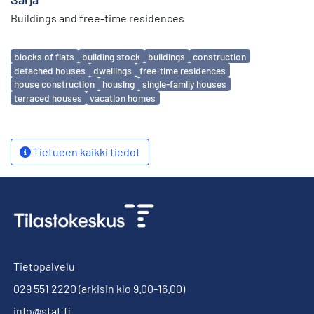
Buildings and free-time residences
Avainsanat
blocks of flats
building stock
buildings
construction
detached houses
dwellings
free-time residences
house construction
housing
single-family houses
terraced houses
vacation homes
Tietueen kaikki tiedot
Tietopalvelu
029 551 2220
(arkisin klo 9.00-16.00)
info@stat.fi