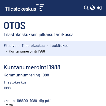
(c
OTOS
Tilastokeskuksen julkaisut verkossa
Etusivu
Tilastokeskus
Luokitukset
Kokoelmat
Kuntanumerointi 1988
Selaa
Kuntanumerointi 1988
Kommunnumrering 1988
Tilastokeskus
1988
xknum_198800_1988_dig.pdf
5.2 MB