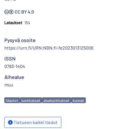
CC BY 4.0
Lataukset
154
Pysyvä osoite
https://urn.fi/URN:NBN:fi-fe2023013125006
ISSN
0783-1404
Aihealue
muu
Avainsanat
tilastot
luokitukset
alueluokitukset
kunnat
Tietueen kaikki tiedot