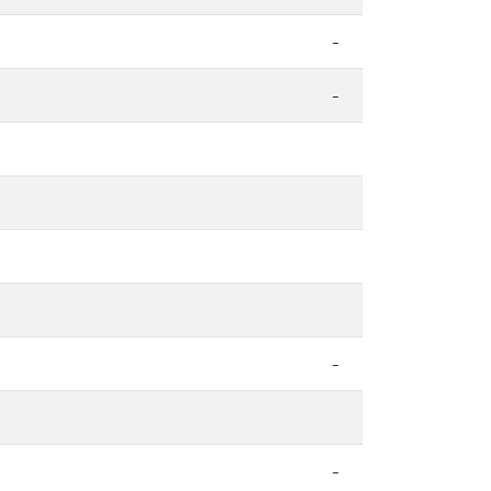
-
-
-
-