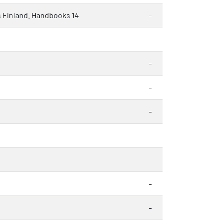
cs Finland. Handbooks 14
-
-
-
-
-
-