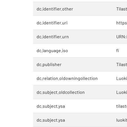
dc.identifier.other
Tilas
dc.identifier.uri
https
dc.identifier.urn
URN:
dc.language.iso
fi
dc.publisher
Tilas
dc.relation.oldowningollection
Luoki
dc.subject.oldcollection
Luoki
dc.subject.ysa
tilas
dc.subject.ysa
luoki