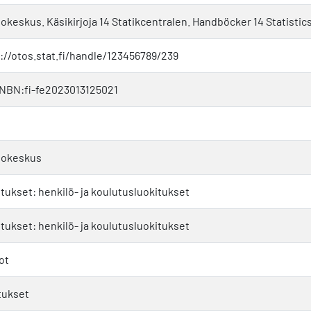
tokeskus. Käsikirjoja 14 Statikcentralen. Handböcker 14 Statisti
://otos.stat.fi/handle/123456789/239
NBN:fi-fe2023013125021
tokeskus
tukset: henkilö- ja koulutusluokitukset
tukset: henkilö- ja koulutusluokitukset
tot
tukset