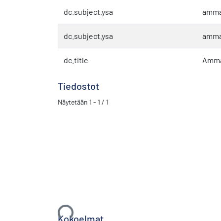
dc.subject.ysa
amma
dc.subject.ysa
amma
dc.title
Amma
Tiedostot
Näytetään
1 - 1 / 1
Ladataan...
Kokoelmat