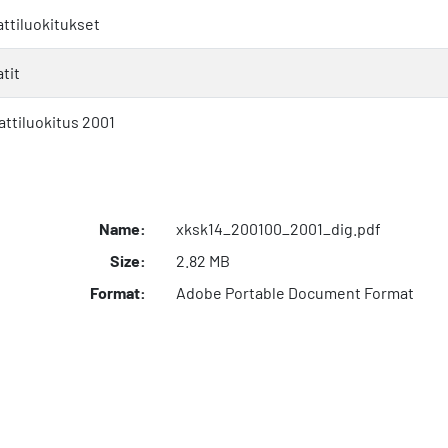
ttiluokitukset
tit
ttiluokitus 2001
Name:
xksk14_200100_2001_dig.pdf
Size:
2.82 MB
Format:
Adobe Portable Document Format