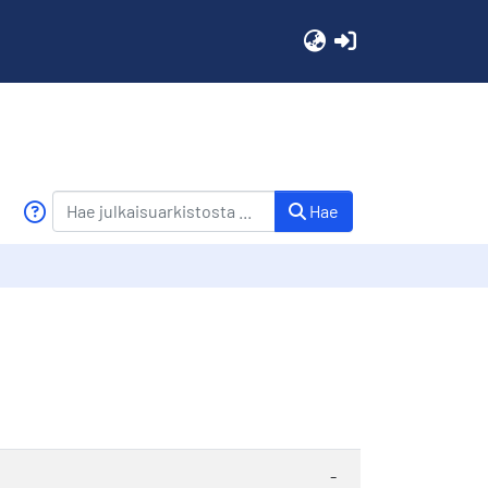
(current)
Hae
-