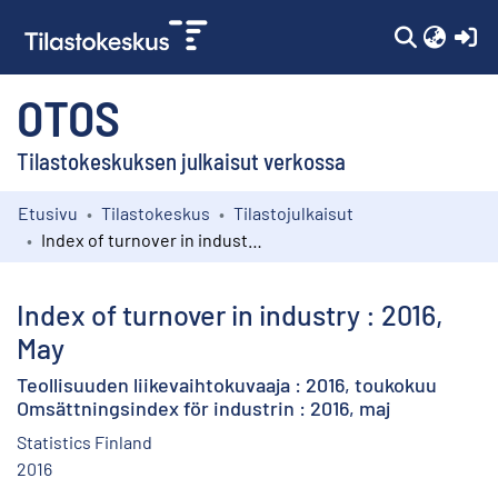
(c
OTOS
Tilastokeskuksen julkaisut verkossa
Etusivu
Tilastokeskus
Tilastojulkaisut
Kokoelmat
Index of turnover in industry : 2016, May
Selaa
Index of turnover in industry : 2016,
May
Teollisuuden liikevaihtokuvaaja : 2016, toukokuu
Omsättningsindex för industrin : 2016, maj
Statistics Finland
2016