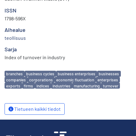
ISSN
1798-596X
Aihealue
teollisuus
Sarja
Index of turnover in industry
Avainsanat
branches
business cycles
business enterprises
businesses
companies
corporations
economic fluctuation
enterprises
exports
firms
indices
industries
manufacturing
turnover
Tietueen kaikki tiedot