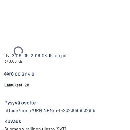
Ladataan...
tlv_2016_05_2016-08-15_en.pdf
340.06 KB
CC BY 4.0
Lataukset
28
Pysyvä osoite
https://urn.fi/URN:NBN:fi-fe20230919132615
Kuvaus
Suomen virallinen tilasto (SVT)