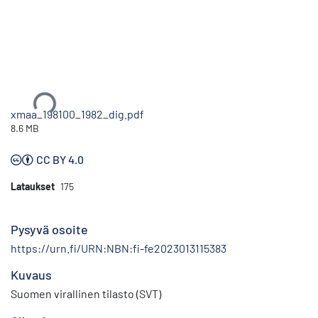
Ladataan...
xmaa_198100_1982_dig.pdf
8.6 MB
CC BY 4.0
Lataukset
175
Pysyvä osoite
https://urn.fi/URN:NBN:fi-fe2023013115383
Kuvaus
Suomen virallinen tilasto (SVT)