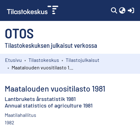
(c
OTOS
Tilastokeskuksen julkaisut verkossa
Etusivu
Tilastokeskus
Tilastojulkaisut
Kokoelmat
Maatalouden vuositilasto 1981
Selaa
Maatalouden vuositilasto 1981
Lantbrukets årsstatistik 1981
Annual statistics of agriculture 1981
Maatilahallitus
1982