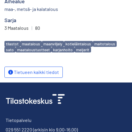
Aihealue
maa-, metsä- ja kalatalous
Sarja
3 Maatalous
|
80
Avainsanat
tilastot
maatalous
maanviljely
kotieläintalous
maitotalous
sato
maataloustuotteet
karjanhoito
meijerit
Tietueen kaikki tiedot
Tietopalvelu
029 551 2220
(arkisin klo 9.00-16.00)