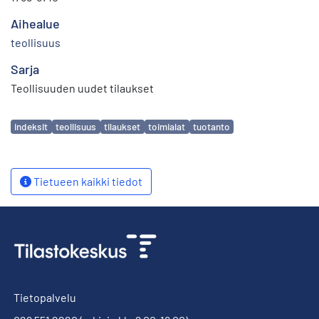
Aihealue
teollisuus
Sarja
Teollisuuden uudet tilaukset
Avainsanat
indeksit
teollisuus
tilaukset
toimialat
tuotanto
Tietueen kaikki tiedot
Tietopalvelu