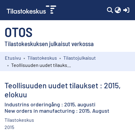
(c
OTOS
Tilastokeskuksen julkaisut verkossa
Etusivu
Tilastokeskus
Tilastojulkaisut
Kokoelmat
Teollisuuden uudet tilaukset : 2015, elokuu
Selaa
Teollisuuden uudet tilaukset : 2015,
elokuu
Industrins orderingång : 2015, augusti
New orders in manufacturing : 2015, August
Tilastokeskus
2015