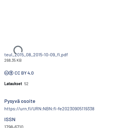
Ladataan...
teul_2015_08_2015-10-09_fi.pdf
268.35 KB
CC BY 4.0
Lataukset
52
Pysyvä osoite
https://urn.fi/URN:NBN:fi-fe20230905119338
ISSN
1798-6710