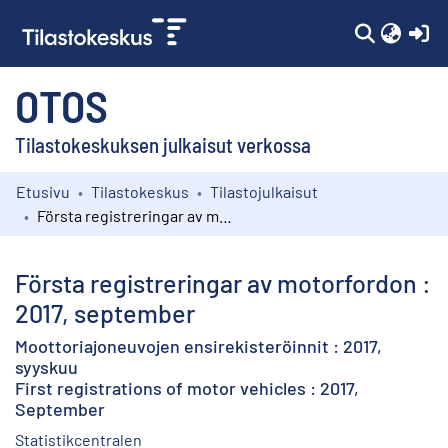
(c
OTOS
Tilastokeskuksen julkaisut verkossa
Etusivu
Tilastokeskus
Tilastojulkaisut
Kokoelmat
Första registreringar av motorfordon : 2017, september
Selaa
Första registreringar av motorfordon :
2017, september
Moottoriajoneuvojen ensirekisteröinnit : 2017,
syyskuu
First registrations of motor vehicles : 2017,
September
Statistikcentralen