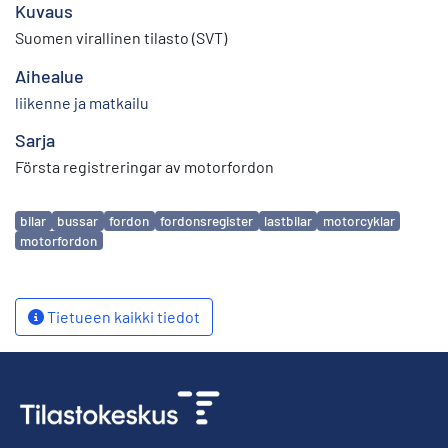
Kuvaus
Suomen virallinen tilasto (SVT)
Aihealue
liikenne ja matkailu
Sarja
Första registreringar av motorfordon
Avainsanat
bilar
bussar
fordon
fordonsregister
lastbilar
motorcyklar
motorfordon
Tietueen kaikki tiedot