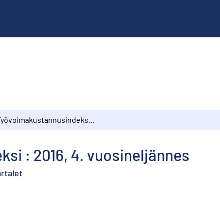
Työvoimakustannusindeksi : 2016, 4. vuosineljännes
i : 2016, 4. vuosineljännes
rtalet