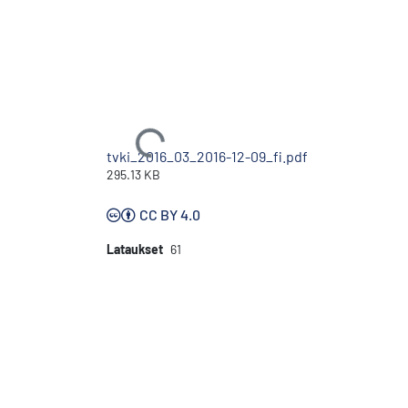
Ladataan...
tvki_2016_03_2016-12-09_fi.pdf
295.13 KB
CC BY 4.0
Lataukset
61