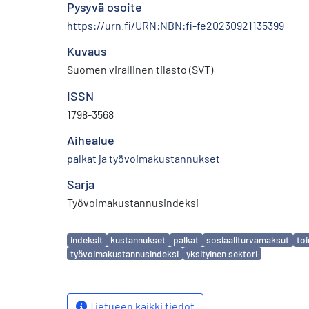
Pysyvä osoite
https://urn.fi/URN:NBN:fi-fe20230921135399
Kuvaus
Suomen virallinen tilasto (SVT)
ISSN
1798-3568
Aihealue
palkat ja työvoimakustannukset
Sarja
Työvoimakustannusindeksi
Avainsanat
indeksit
kustannukset
palkat
sosiaaliturvamaksut
toi
työvoimakustannusindeksi
yksityinen sektori
Tietueen kaikki tiedot