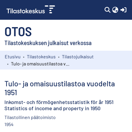
(c
OTOS
Tilastokeskuksen julkaisut verkossa
Etusivu
Tilastokeskus
Tilastojulkaisut
Kokoelmat
Tulo- ja omaisuustilastoa vuodelta 1951
Selaa
Tulo- ja omaisuustilastoa vuodelta
1951
Inkomst- och förmögenhetsstatistik för år 1951
Statistics of income and property in 1950
Tilastollinen päätoimisto
1954