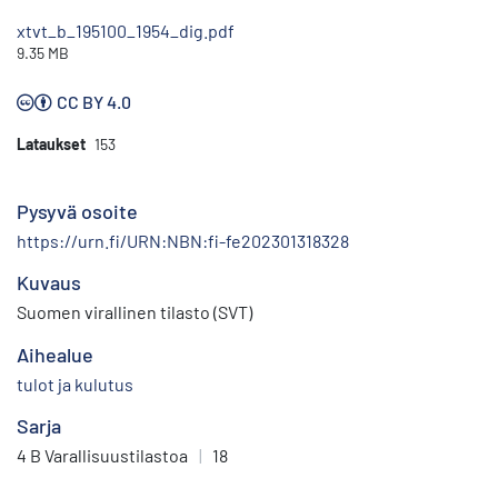
xtvt_b_195100_1954_dig.pdf
9.35 MB
CC BY 4.0
Lataukset
153
Pysyvä osoite
https://urn.fi/URN:NBN:fi-fe202301318328
Kuvaus
Suomen virallinen tilasto (SVT)
Aihealue
tulot ja kulutus
Sarja
4 B Varallisuustilastoa
|
18