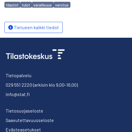
Avainsanat
tilastot
tulot
varallisuus
verotus
Tietueen kaikki tiedot
Tietopalvelu
029 551 2220
(arkisin klo 9.00-16.00)
info@stat.fi
Tietosuojaseloste
Saavutettavuusseloste
Evästeasetukset