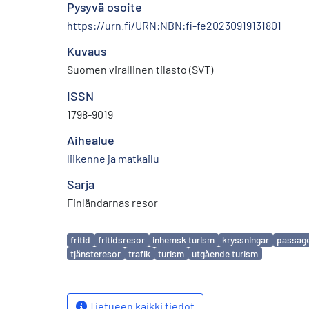
Pysyvä osoite
https://urn.fi/URN:NBN:fi-fe20230919131801
Kuvaus
Suomen virallinen tilasto (SVT)
ISSN
1798-9019
Aihealue
liikenne ja matkailu
Sarja
Finländarnas resor
Avainsanat
fritid
fritidsresor
inhemsk turism
kryssningar
passage
tjänsteresor
trafik
turism
utgående turism
Tietueen kaikki tiedot