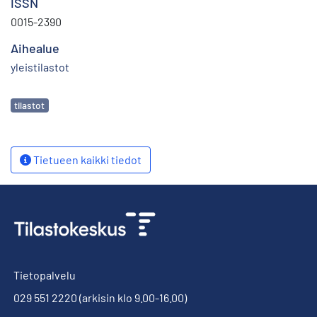
ISSN
0015-2390
Aihealue
yleistilastot
Avainsanat
tilastot
Tietueen kaikki tiedot
Tietopalvelu
029 551 2220
(arkisin klo 9.00-16.00)