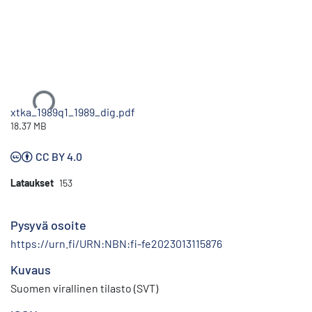
Ladataan...
xtka_1989q1_1989_dig.pdf
18.37 MB
CC BY 4.0
Lataukset
153
Pysyvä osoite
https://urn.fi/URN:NBN:fi-fe2023013115876
Kuvaus
Suomen virallinen tilasto (SVT)