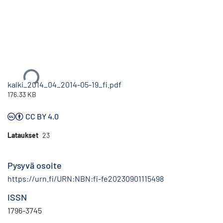
Ladataan...
kalki_2014_04_2014-05-19_fi.pdf
176.33 KB
CC BY 4.0
Lataukset
23
Pysyvä osoite
https://urn.fi/URN:NBN:fi-fe20230901115498
ISSN
1796-3745