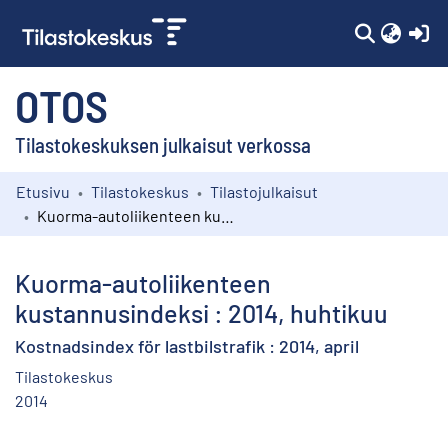
(c
OTOS
Tilastokeskuksen julkaisut verkossa
Etusivu
Tilastokeskus
Tilastojulkaisut
Kokoelmat
Kuorma-autoliikenteen kustannusindeksi : 2014, huhtikuu
Selaa
Kuorma-autoliikenteen
kustannusindeksi : 2014, huhtikuu
Kostnadsindex för lastbilstrafik : 2014, april
Tilastokeskus
2014