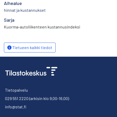
Aihealue
hinnat ja kustannukset
Sarja
Kuorma-autoliikenteen kustannusindeksi
Tietueen kaikki tiedot
Tietopalvelu
029 551 2220
(arkisin klo 9.00-16.00)
info@stat.fi