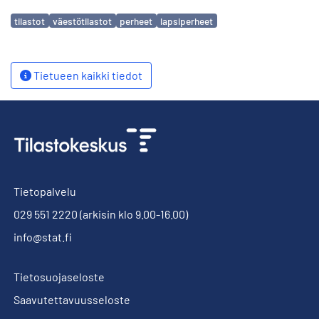
Avainsanat
tilastot
väestötilastot
perheet
lapsiperheet
Tietueen kaikki tiedot
Tietopalvelu
029 551 2220
(arkisin klo 9.00-16.00)
info@stat.fi
Tietosuojaseloste
Saavutettavuusseloste