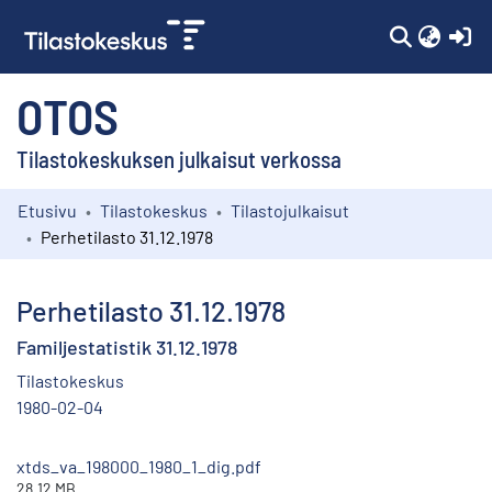
(c
OTOS
Tilastokeskuksen julkaisut verkossa
Etusivu
Tilastokeskus
Tilastojulkaisut
Kokoelmat
Perhetilasto 31.12.1978
Selaa
Perhetilasto 31.12.1978
Familjestatistik 31.12.1978
Tilastokeskus
1980-02-04
xtds_va_198000_1980_1_dig.pdf
28.12 MB