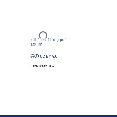
Ladataan...
xlii_1993_11_dig.pdf
1.34 MB
CC BY 4.0
Lataukset
104