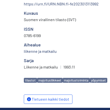
https://urn.fi/URN:NBN:fi-fe2023013113992
Kuvaus
Suomen virallinen tilasto (SVT)
ISSN
0785-6199
Aihealue
liikenne ja matkailu
Sarja
Liikenne ja matkailu
|
1993:11
Avainsanat
tilastot
majoitusliikkeet
majoitustoiminta
yöpymiset
Tietueen kaikki tiedot