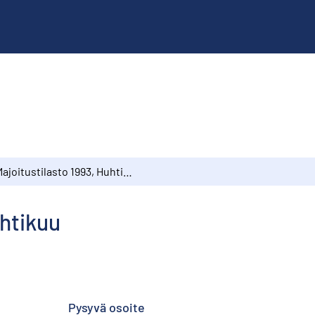
Majoitustilasto 1993, Huhtikuu
uhtikuu
Pysyvä osoite