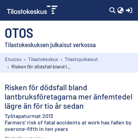
(c
OTOS
Tilastokeskuksen julkaisut verkossa
Etusivu
Tilastokeskus
Tilastojulkaisut
Kokoelmat
Risken för dödsfall bland lantbruksföretagarna mer änfemtedel lägre än för tio år sedan
Selaa
Risken för dödsfall bland
lantbruksföretagarna mer änfemtedel
lägre än för tio år sedan
Työtapaturmat 2013
Farmers’ risk of fatal accidents at work has fallen by
overone-fifth in ten years