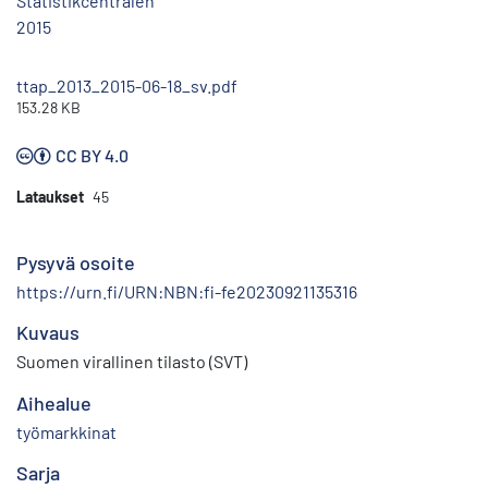
Statistikcentralen
2015
ttap_2013_2015-06-18_sv.pdf
153.28 KB
CC BY 4.0
Lataukset
45
Pysyvä osoite
https://urn.fi/URN:NBN:fi-fe20230921135316
Kuvaus
Suomen virallinen tilasto (SVT)
Aihealue
työmarkkinat
Sarja