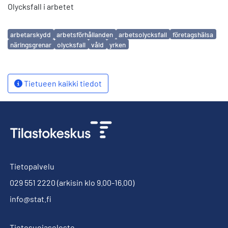
Olycksfall i arbetet
Avainsanat
arbetarskydd
arbetsförhållanden
arbetsolycksfall
företagshälsa
näringsgrenar
olycksfall
våld
yrken
Tietueen kaikki tiedot
Tietopalvelu
029 551 2220
(arkisin klo 9.00-16.00)
info@stat.fi
Tietosuojaseloste